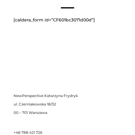
__
[caldera_form id=”CF601bc3071d00d”]
NewPerspective Katarzyna Frydryk
ul. Czerniakowska 18/32
00 – 701 Warszawa
+48 788 421 726